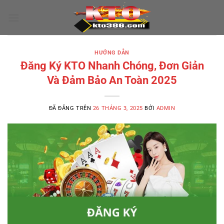
Chuyển
đến
nội
dung
HƯỚNG DẪN
Đăng Ký KTO Nhanh Chóng, Đơn Giản
Và Đảm Bảo An Toàn 2025
ĐÃ ĐĂNG TRÊN
26 THÁNG 3, 2025
BỞI
ADMIN