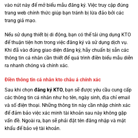
vào nút này để mở biểu mẫu đăng ký. Việc truy cập đúng
trang web chính thức giúp bạn tránh bị lừa đảo bởi các
trang giả mạo.
Nếu sử dụng thiết bị di động, bạn có thể tải ứng dụng KTO
để thuận tiện hơn trong việc đăng ký và sử dụng dịch vụ.
Khi đã vào đúng giao diện đăng ký, hãy chuẩn bị sẵn các
thông tin cá nhân cần thiết để quá trình điền biểu mẫu diễn
ra nhanh chóng và chính xác.
Điền thông tin cá nhân
kto châu á
chính xác
Sau khi chọn
đăng ký KTO
, bạn sẽ được yêu cầu cung cấp
các thông tin cá nhân như họ tên, ngày sinh, địa chỉ email
và số điện thoại. Những thông tin này cần nhập chính xác
để đảm bảo việc xác minh tài khoản sau này không gặp
vấn đề. Ngoài ra, bạn sẽ phải đặt tên đăng nhập và mật
khẩu để bảo vệ tài khoản.