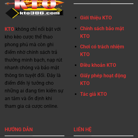
Giới thiệu KTO
Chính sách bảo mật
KTO
không chỉ nổi bật với
KTO
kho kèo cược thể thao
phong phú mà còn ghi
Chơi có trách nhiệm
điểm nhờ chính sách trả
KTO
thưởng minh bạch, nạp rút
Điều khoản KTO
nhanh chóng và bảo mật
thông tin tuyệt đối. Đây là
Giấy phép hoạt động
điểm đến lý tưởng cho
KTO
những ai đang tìm kiếm sự
Tác giả KTO
an tâm và ổn định khi
tham gia cá cược online.
HƯỚNG DẪN
LIÊN HỆ