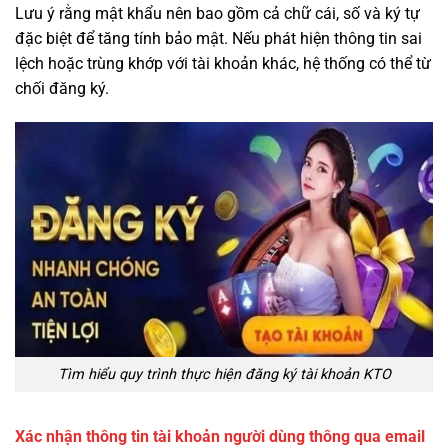
Lưu ý rằng mật khẩu nên bao gồm cả chữ cái, số và ký tự
đặc biệt để tăng tính bảo mật. Nếu phát hiện thông tin sai
lệch hoặc trùng khớp với tài khoản khác, hệ thống có thể từ
chối đăng ký.
Tìm hiểu quy trình thực hiện đăng ký tài khoản KTO
Xác nhận thông tin tài khoản người dùng thông qua email