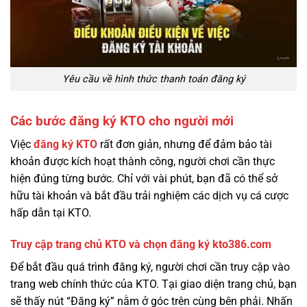
Yêu cầu về hình thức thanh toán đăng ký
Các bước đăng ký KTO cho người mới
Việc
đăng ký KTO
rất đơn giản, nhưng để đảm bảo tài
khoản được kích hoạt thành công, người chơi cần thực
hiện đúng từng bước. Chỉ với vài phút, bạn đã có thể sở
hữu tài khoản và bắt đầu trải nghiệm các dịch vụ cá cược
hấp dẫn tại KTO.
Truy cập trang chủ KTO và chọn đăng ký kto386.com
Để bắt đầu quá trình đăng ký, người chơi cần truy cập vào
trang web chính thức của KTO. Tại giao diện trang chủ, bạn
sẽ thấy nút “Đăng ký” nằm ở góc trên cùng bên phải. Nhấn