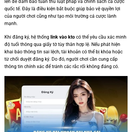
lên để đảm bảo tuân thủ luật pháp và chính sách cá cược
quốc tế. Đây là điều kiện bắt buộc giúp bảo vệ quyền lợi
của người chơi cũng như tạo môi trường cá cược lành
mạnh.
Khi đăng ký, hệ thống
link vào kto
có thể yêu cầu xác minh
độ tuổi thông qua giấy tờ tùy thân hợp lệ. Nếu phát hiện
khai báo thông tin sai lệch, tài khoản có thể bị khóa hoặc
từ chối duyệt đăng ký. Do đó, người chơi cần cung cấp
thông tin chính xác để tránh các rắc rối không đáng có.