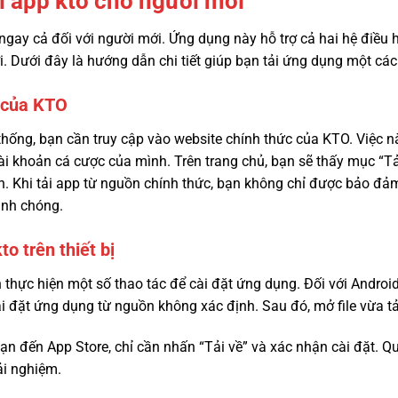
i app kto cho người mới
ngay cả đối với người mới. Ứng dụng này hỗ trợ cả hai hệ điều h
ơi. Dưới đây là hướng dẫn chi tiết giúp bạn tải ứng dụng một cá
c của KTO
hống, bạn cần truy cập vào website chính thức của KTO. Việc 
tài khoản cá cược của mình. Trên trang chủ, bạn sẽ thấy mục “T
nh. Khi tải app từ nguồn chính thức, bạn không chỉ được bảo đả
anh chóng.
kto
trên thiết bị
ần thực hiện một số thao tác để cài đặt ứng dụng. Đối với Androi
i đặt ứng dụng từ nguồn không xác định. Sau đó, mở file vừa tả
ạn đến App Store, chỉ cần nhấn “Tải về” và xác nhận cài đặt. Qu
ải nghiệm.