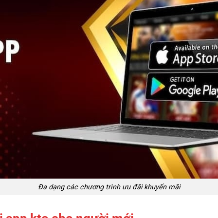
Đa dạng các chương trình ưu đãi khuyến mãi