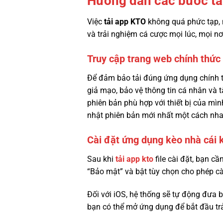
Hướng dẫn các bước tả
Việc
tải app KTO
không quá phức tạp, 
và trải nghiệm cá cược mọi lúc, mọi n
Truy cập trang web chính thứ
Để đảm bảo tải đúng ứng dụng chính t
giả mạo, bảo vệ thông tin cá nhân và 
phiên bản phù hợp với thiết bị của mì
nhật phiên bản mới nhất một cách nh
Cài đặt ứng dụng
kèo nhà cái 
Sau khi
tải app kto
file cài đặt, bạn c
“Bảo mật” và bật tùy chọn cho phép cà
Đối với iOS, hệ thống sẽ tự động đưa b
bạn có thể mở ứng dụng để bắt đầu tr