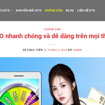
ỆU KTO
KHUYẾN MÃI KTO
HƯỚNG DẪN
BLOG
LIÊN HỆ KTO
HƯỚNG DẪN
O nhanh chóng và dễ dàng trên mọi th
ĐÃ ĐĂNG TRÊN
26 THÁNG 3, 2025
BỞI
ADMIN