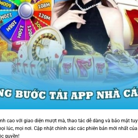
nh cao với giao diện mượt mà, thao tác dễ dàng và bảo mật tuy
ọi lúc, mọi nơi. Cập nhật chính xác các phiên bản mới nhất củ
ộc quyền!