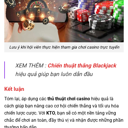
Lưu ý khi hội viên thực hiện tham gia chơi casino trực tuyến
XEM THÊM :
Chiến thuật thắng Blackjack
hiệu quả giúp bạn luôn dẫn đầu
Kết luận
Tóm lại, áp dụng các
thủ thuật chơi casino
hiệu quả là
cách giúp bạn nâng cao cơ hội chiến thắng và tối ưu hóa
chiến lược cược. Với
KTO
, bạn sẽ có một nền tảng vững
chắc để chơi an toàn, đầy thú vị và nhận được những phần
thưởng hấp dẫn.