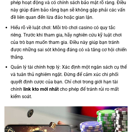
phép hoạt động và có chính sách bảo mật rõ ràng. Điều
này giúp đảm bảo rằng bạn sẽ không gặp phải các vấn
đề liên quan đến lừa đảo hoặc gian lận.
Hiểu rõ về luật chơi: Mỗi trò chơi casino có quy tắc
riêng. Trước khi tham gia, hãy nghiên cứu kỹ luật chơi
của trò bạn muốn tham gia. Điều này giúp bạn tránh
được những sai sót không đáng có và tăng cơ hội chiến
thắng.
Quản lý tài chính hợp lý: Xác định một ngân sách cụ thể
và tuân thủ nghiêm ngặt. Đừng để cảm xúc chi phối
quyết định cược của bạn. Chỉ chơi trong giới hạn tài
chính
link kto mới nhất
cho phép để tránh rủi ro mất
kiểm soát.