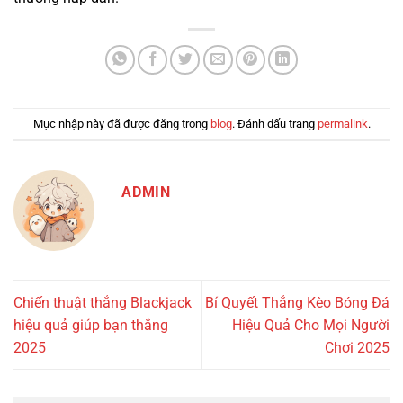
Mục nhập này đã được đăng trong
blog
. Đánh dấu trang
permalink
.
ADMIN
Chiến thuật thắng Blackjack
Bí Quyết Thắng Kèo Bóng Đá
hiệu quả giúp bạn thắng
Hiệu Quả Cho Mọi Người
2025
Chơi 2025