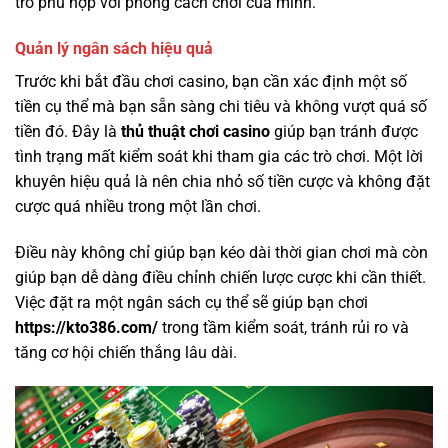
trò phù hợp với phong cách chơi của mình.
Quản lý ngân sách hiệu quả
Trước khi bắt đầu chơi casino, bạn cần xác định một số
tiền cụ thể mà bạn sẵn sàng chi tiêu và không vượt quá số
tiền đó. Đây là
thủ thuật chơi casino
giúp bạn tránh được
tình trạng mất kiểm soát khi tham gia các trò chơi. Một lời
khuyên hiệu quả là nên chia nhỏ số tiền cược và không đặt
cược quá nhiều trong một lần chơi.
Điều này không chỉ giúp bạn kéo dài thời gian chơi mà còn
giúp bạn dễ dàng điều chỉnh chiến lược cược khi cần thiết.
Việc đặt ra một ngân sách cụ thể sẽ giúp bạn chơi
https://kto386.com/
trong tầm kiểm soát, tránh rủi ro và
tăng cơ hội chiến thắng lâu dài.