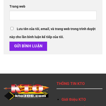
Trang web
Lưu tên của tôi, email, và trang web trong trình duyệt
này cho lần bình luận kế tiếp của tôi.
THÔNG TIN KTO
Giới thiệu KTO